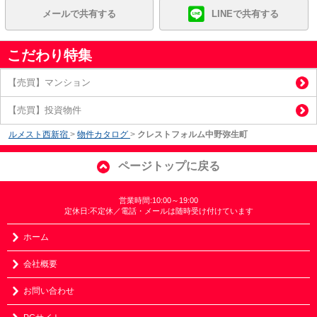
メールで共有する
LINEで共有する
こだわり特集
【売買】マンション
【売買】投資物件
ルメスト西新宿
>
物件カタログ
>
クレストフォルム中野弥生町
ページトップに戻る
営業時間:10:00～19:00
定休日:不定休／電話・メールは随時受け付けています
ホーム
会社概要
お問い合わせ