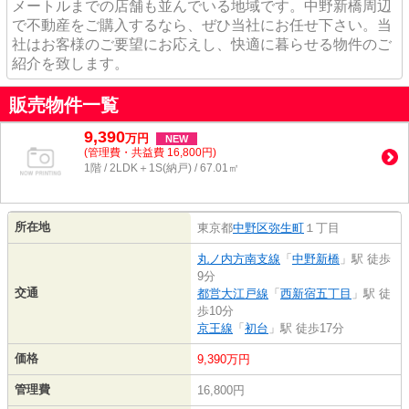
メートルまでの店舗も並んでいる地域です。中野新橋周辺
で不動産をご購入するなら、ぜひ当社にお任せ下さい。当
社はお客様のご要望にお応えし、快適に暮らせる物件のご
紹介を致します。
販売物件一覧
9,390
万
円
NEW
(管理費・共益費 16,800円)
1階 / 2LDK＋1S(納戸) / 67.01㎡
所在地
東京都
中野区
弥生町
１丁目
丸ノ内方南支線
「
中野新橋
」駅 徒歩
9分
交通
都営大江戸線
「
西新宿五丁目
」駅 徒
歩10分
京王線
「
初台
」駅 徒歩17分
価格
9,390万円
管理費
16,800円