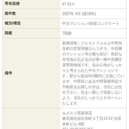
専有面積
67.01㎡
築年数
2007年 4月 (築19年)
種別/構造
中古マンション/鉄筋コンクリート
階建
7階建
新着情報：クレストフォルム中野弥
生町の空室情報ならコチラ。中高層
のマンション等が建ち並び、良好な
住宅地が広がるのが第一種中高層住
居専用地域です。住み心地がしっか
りと考えられた中古マンションで
備考
す。駅から徒歩9分圏内に立地してい
ます。中野区にある中野新橋周辺で
不動産をお探しの方は、当社にお任
せ下さい。住まい探しで失敗しない
よう、当社がしっかりとサポートい
たします。
ルメスト西新宿店
東京都渋谷区本町３丁目13-12 渋谷
本町ビル 6階