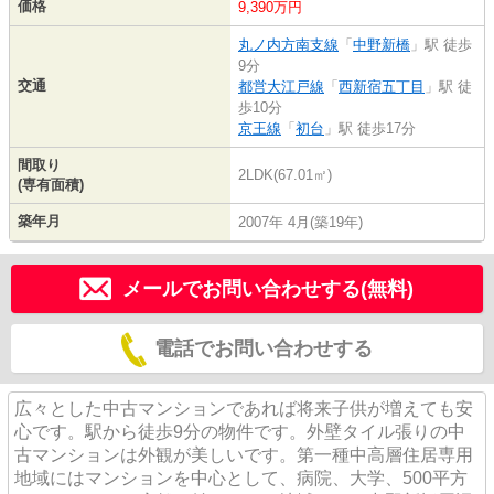
価格
9,390万円
丸ノ内方南支線
「
中野新橋
」駅 徒歩
9分
交通
都営大江戸線
「
西新宿五丁目
」駅 徒
歩10分
京王線
「
初台
」駅 徒歩17分
間取り
2LDK(67.01㎡)
(専有面積)
築年月
2007年 4月(築19年)
メールでお問い合わせする(無料)
電話でお問い合わせする
広々とした中古マンションであれば将来子供が増えても安
心です。駅から徒歩9分の物件です。外壁タイル張りの中
古マンションは外観が美しいです。第一種中高層住居専用
地域にはマンションを中心として、病院、大学、500平方