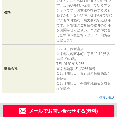
います。こちらは14階建ての物件で
す。設備や外観が充実しているマン
ションです。お友達を招待するのも
備考
恥ずかしくない物件。徒歩4分で駅に
アクセス可能な、魅力的な駅近物件
です。お客様のご希望の物件の条件
をお聞かせください。その条件に合
った物件を私たちスタッフ一同お探
し致します。
ルメスト西新宿店
東京都渋谷区本町３丁目13-12 渋谷
本町ビル 6階
TEL:0120-918-256
取扱会社
東京都知事 (3) 第93640号
公益社団法人 東京都宅地建物取引
業協会
公益社団法人 全国宅地建物取引業
保証協会
情報の見方
メールでお問い合わせする(無料)