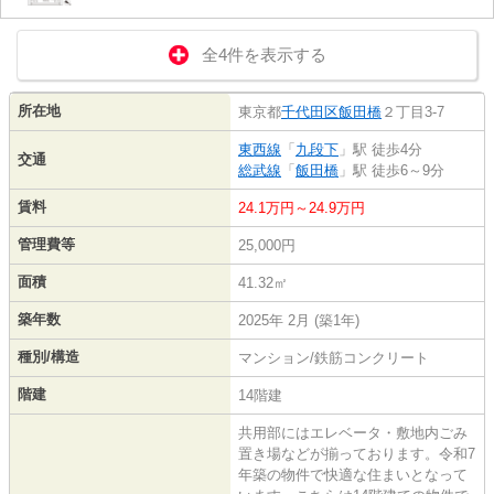
全4件を表示する
所在地
東京都
千代田区
飯田橋
２丁目3-7
東西線
「
九段下
」駅 徒歩4分
交通
総武線
「
飯田橋
」駅 徒歩6～9分
賃料
24.1万円～24.9万円
管理費等
25,000円
面積
41.32㎡
築年数
2025年 2月 (築1年)
種別/構造
マンション/鉄筋コンクリート
階建
14階建
共用部にはエレベータ・敷地内ごみ
置き場などが揃っております。令和7
年築の物件で快適な住まいとなって