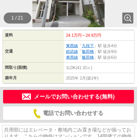
1 / 21
賃料
24.1万円～24.9万円
東西線
「
九段下
」駅 徒歩4分
交通
総武線
「
飯田橋
」駅 徒歩9分
東西線
「
飯田橋
」駅 徒歩6分
間取り(面積)
1LDK(41.32㎡)
築年月
2025年 2月(築1年)
メールでお問い合わせする(無料)
電話でお問い合わせする
共用部にはエレベータ・敷地内ごみ置き場などが揃ってお
ります。こちらの物件はマンションです。14階建ての物件