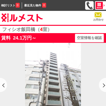
0
0
検討リスト
最近見た物件
お問合せ
フィシオ飯田橋（
4
室）
賃料
24.1
万円～
空室情報を確認