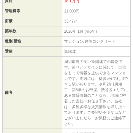
賃料
18.1万円
管理費等
11,000円
面積
33.47㎡
築年数
2020年 1月 (築6年)
種別/構造
マンション/鉄筋コンクリート
階建
15階建
周辺環境の良い15階建ての建物で
す。造りとデザインに関して、自信
をもって情報を提供できるマンショ
ンです。周辺には、徒歩5分で利用で
きる駅があります。令和2年1月竣
工・築5年のお部屋。渋谷区エリアに
備考
ある賃貸情報のことなら、地域に密
着した当社へお任せ下さい。当社
は、多種多様な賃貸情報を取り扱っ
ております。ご要望や不明な点など
ございましたら、お気軽にご連絡下
さい。