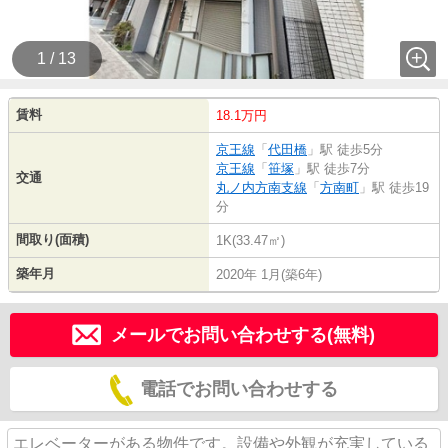
1 / 13
賃料
18.1万円
京王線
「
代田橋
」駅 徒歩5分
京王線
「
笹塚
」駅 徒歩7分
交通
丸ノ内方南支線
「
方南町
」駅 徒歩19
分
間取り(面積)
1K(33.47㎡)
築年月
2020年 1月(築6年)
メールでお問い合わせする(無料)
電話でお問い合わせする
エレベーターがある物件です。設備や外観が充実している