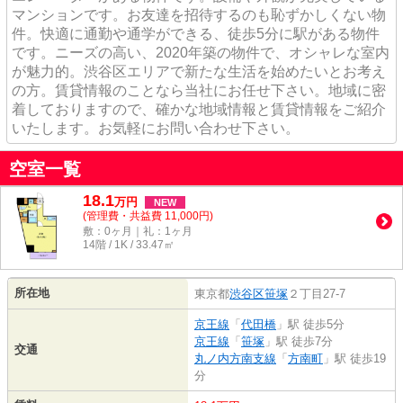
マンションです。お友達を招待するのも恥ずかしくない物
件。快適に通勤や通学ができる、徒歩5分に駅がある物件
です。ニーズの高い、2020年築の物件で、オシャレな室内
が魅力的。渋谷区エリアで新たな生活を始めたいとお考え
の方。賃貸情報のことなら当社にお任せ下さい。地域に密
着しておりますので、確かな地域情報と賃貸情報をご紹介
いたします。お気軽にお問い合わせ下さい。
空室一覧
18.1
万
円
NEW
(管理費・共益費 11,000円)
敷：0ヶ月｜礼：1ヶ月
14階 / 1K / 33.47㎡
所在地
東京都
渋谷区
笹塚
２丁目27-7
京王線
「
代田橋
」駅 徒歩5分
京王線
「
笹塚
」駅 徒歩7分
交通
丸ノ内方南支線
「
方南町
」駅 徒歩19
分