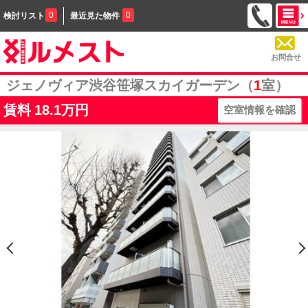
0
0
検討リスト
最近見た物件
お問合せ
ジェノヴィア渋谷笹塚スカイガーデン（
1
室）
賃料
18.1万円
空室情報を確認