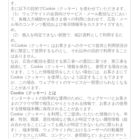
す。
主に以下の目的でCookie（クッキー）を使わせていただきます。
（1） ウェブサイトの会員向けサービス・メール配信などにおい
て、各種入力補助やお客さま個々の利用に合わせて、広告・メー
ル等のコンテンツ配信および表示情報等をカスタマイズするた
め。
（2） 個人を特定できない状態で、統計資料として利用するた
め。
※Cookie（クッキー）はお客さまへのサービス提供と利用状況分
析に限定して使用するものとし、それ以外の目的で利用すること
はありません。
なお、広告の配信を委託する第三者への委託に基づき、第三者を
経由して、Cookie（クッキー）情報を保存し、参照する場合があ
ります。こうした情報提供をしたくない場合には、お客さまにて
Cookie（クッキー）を使用しないよう設定することもできます
が、この場合、ウェブサイトのサービスが一部受けられなくなる
ことがあります。
Cookie（クッキー）とは
インターネットの効率的な運用のために、ウェブサーバとお客さ
まのブラウザ間で相互にやりとりされる情報で、お客さまの使用
する情報端末機に保存されることがあります。
Cookie（クッキー）を利用してご提供いただいた情報のうち、年
齢、性別、職業、居住地域など個人が特定できない属性情報（組
み合わせることによっても個人が特定できないものに限られま
す）、端末情報、ウェブサイト内におけるユーザーの行動履歴
（アクセスしたURL、コンテンツ、参照順など）およびスマート