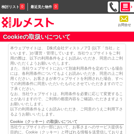
0
0
検討リスト
最近見た物件
お問合せ
Cookieの取扱いについて
本ウェブサイトは、【株式会社ディストノア】(以下「当社」と
いいます。)が運営・管理しています。当社ウェブサイトをご利
用の際は、以下の利用条件をよくお読みいただき、同意の上ご利
用いただくようお願いいたします。
また、当社ウェブサイトにおいて別途利用条件を定めている場合
には、各利用条件についてもよくお読みいただき、同意の上ご利
用ください。お客さまが本ウェブサイトを利用された場合、すべ
ての利用条件に同意いただいたものとさせていただきますのでご
了承ください。
なお、当社ウェブサイトは、利用条件を必要に応じて変更するこ
とがありますので、ご利用の都度内容をご確認いただきますよう
お願いいたします。
以下の利用条件をよくお読みいただき、ご同意のうえご利用下さ
るようお願いいたします。
Cookie（クッキー）の取扱いについて
当社ウェブサイトの一部において、お客さまへのサービス提供を
目的に、Cookie（クッキー）と呼ばれる情報を送受信しておりま