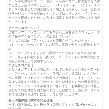
フォン等利用時のユーザー承諾・申込みに基づく位置情報を取得
することがあります。ただし、Cookie（クッキー）にはメールア
ドレスや氏名などの個人情報は一切含まれません。なお、会員向
けサービス・メール配信などにおいてはよりカスタマイズしたサ
ービスを提供するため、お客様を識別する情報と関連づける場合
がございます。
アクセスログについて
当社ウェブサイトでは、アクセスされたお客さまのコンピュータ
の情報をアクセスログとして記録しています。
主に以下の目的でアクセスログを使用させていただきます。
（1） ウェブサーバで発生した問題の原因を突き止め解決するた
め。
（2） ウェブサイトをよりご満足いただけるよう改良するため。
（3） 個人を特定できない状態で、ウェブサイトの利用状況など
を統計資料として利用するため。
アクセスログとは
お客さまがアクセスの際に利用されているドメイン名やIPアドレ
ス、アクセスされたファイル、使用されているOSおよびブラウ
ザの種類、アクセスされた時間などの情報をいいます。なお、お
客様を識別する情報と関連づける際には以前からの行動履歴等を
用いてカスタマイズする場合がございます。お客様などの情報と
合わせて識別可能な個人情報となった段階では、当社ウェブサイ
トの個人情報保護方針に基づいて管理いたします。
個人情報保護に関する問合せ先
当社の個人情報の取り扱い及び管理に関するお問い合わせ先は、
以下の通りです。