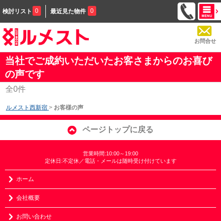
0
0
検討リスト
最近見た物件
お問合せ
当社でご成約いただいたお客さまからのお喜び
の声です
全
0
件
ルメスト西新宿
>
お客様の声
ページトップに戻る
営業時間:10:00～19:00
定休日:不定休／電話・メールは随時受け付けています
ホーム
会社概要
お問い合わせ