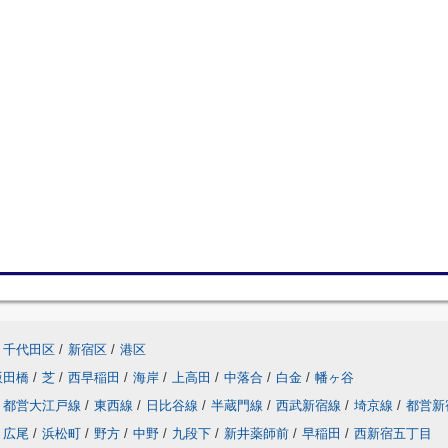
千代田区
/
新宿区
/
港区
飯田橋
/
芝
/
西早稲田
/
海岸
/
上高田
/
中落合
/
白金
/
幡ヶ谷
都営大江戸線
/
東西線
/
日比谷線
/
半蔵門線
/
西武新宿線
/
埼京線
/
都営新
広尾
/
浜松町
/
野方
/
中野
/
九段下
/
新井薬師前
/
早稲田
/
西新宿五丁目