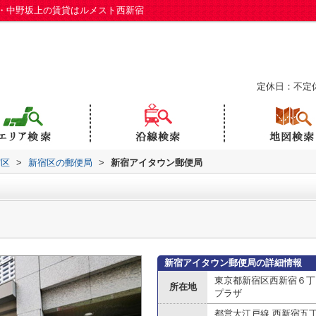
・中野坂上の賃貸はルメスト西新宿
定休日：不定
宿区
>
新宿区の郵便局
>
新宿アイタウン郵便局
新宿アイタウン郵便局の詳細情報
東京都新宿区西新宿６丁目
所在地
プラザ
都営大江戸線 西新宿五