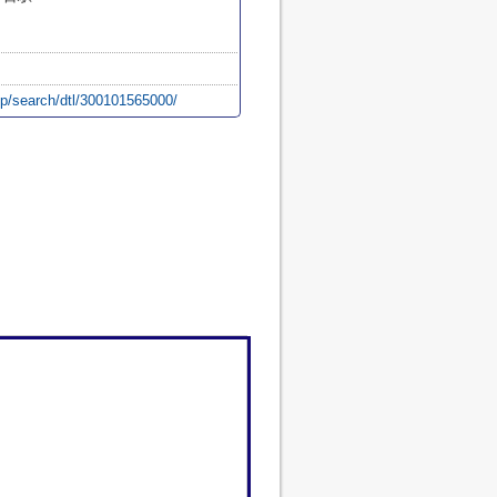
/p/search/dtl/300101565000/