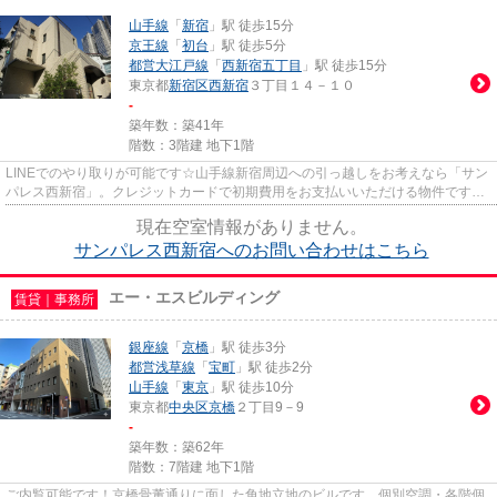
山手線
「
新宿
」駅 徒歩15分
京王線
「
初台
」駅 徒歩5分
都営大江戸線
「
西新宿五丁目
」駅 徒歩15分
東京都
新宿区
西新宿
３丁目１４－１０
-
築年数：築41年
階数：3階建 地下1階
LINEでのやり取りが可能です☆山手線新宿周辺への引っ越しをお考えなら「サン
パレス西新宿」。クレジットカードで初期費用をお支払いいただける物件です。
簡単に温度管理できるエアコン...
現在空室情報がありません。
サンパレス西新宿へのお問い合わせはこちら
エー・エスビルディング
賃貸｜事務所
銀座線
「
京橋
」駅 徒歩3分
都営浅草線
「
宝町
」駅 徒歩2分
山手線
「
東京
」駅 徒歩10分
東京都
中央区
京橋
２丁目9－9
-
築年数：築62年
階数：7階建 地下1階
ご内覧可能です！京橋骨董通りに面した角地立地のビルです。個別空調・各階個