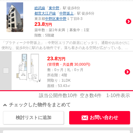
総武線
「
東中野
」駅 徒歩8分
都営大江戸線
「
中野坂上
」駅 徒歩6分
東京都
中野区
東中野
１丁目8-3
23.8
万円
築年数：築1年未満 ｜募集中：
1室
階数：5階建
「プラティーク中野坂上」：中野区エリアの新居にピッタリ。通勤やお出かけに
便利な、徒歩8分に駅のある物件です。落ち着きのある空間が広がっている、令
和8年築の物件です。令和8年3...
23.8
万
円
(管理費・共益費 30,000円)
敷：0ヶ月｜礼：0ヶ月
所在階：4階
間取り：1LDK
面積：53.43㎡
該当公開件数
10
件 空き数
4
件
1-10
件表示
チェックした物件をまとめて
検討リストに追加
お問い合わせ