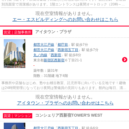
別洗面室で清潔感があります。1階エントランスは夜間オートロック（20時～翌
朝8時の間、日・祝祭日終日、...
現在空室情報がありません。
エー・エスビルディングへのお問い合わせはこちら
アイタウン・プラザ
賃貸｜店舗事務所
都営大江戸線
「
都庁前
」駅 徒歩7分
都営大江戸線
「
西新宿五丁目
」駅 徒歩7分
丸ノ内線
「
西新宿
」駅 徒歩8分
東京都
新宿区
西新宿
６丁目21-1
-
築年数：築31年
階数：31階建 地下4階
事務所や店舗をはじめ、塾やお稽古教室、託児所等に向いている立地です！建物
は24時間管理になっており夜間は警備員の見回りもあります。館内は毎日、清掃
員の方が丁寧にお掃除してく...
現在空室情報がありません。
アイタウン・プラザへのお問い合わせはこちら
コンシェリア西新宿TOWER'S WEST
賃貸｜マンション
都営大江戸線
「
西新宿五丁目
」駅 徒歩6分