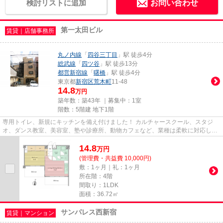
検討リストに追加
お問い合わせ
第一太田ビル
賃貸｜店舗事務所
丸ノ内線
「
四谷三丁目
」駅 徒歩4分
総武線
「
四ツ谷
」駅 徒歩13分
都営新宿線
「
曙橋
」駅 徒歩4分
東京都
新宿区
荒木町
11-48
14.8
万円
築年数：築43年 ｜募集中：
1室
階数：5階建 地下1階
専用トイレ、新規にキッチンを備え付けました！ カルチャースクール、スタジ
オ、ダンス教室、美容室、塾や診療所、動物カフェなど、業種は柔軟に対応しま
す。飲食業は軽飲食は相談です。
14.8
万
円
(管理費・共益費 10,000円)
敷：1ヶ月｜礼：1ヶ月
所在階：4階
間取り：1LDK
面積：36.72㎡
サンパレス西新宿
賃貸｜マンション