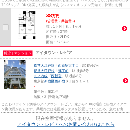
ご夫婦でご家族で♪眺望圧巻の高層階のお部屋です！ゆったりとしたお部屋の広さ
72.95㎡／3LDK♪充実した収納力があるシステムキッチン完備で、快適にお料理
出来ます♪キッチンからバルコ...
38
万
円
(管理費・共益費 -)
敷：1ヶ月｜礼：1ヶ月
所在階：37階
間取り：2LDK
面積：57.94㎡
アイタウン・レピア
賃貸｜マンション
都営大江戸線
「
西新宿五丁目
」駅 徒歩7分
都営大江戸線
「
都庁前
」駅 徒歩8分
丸ノ内線
「
西新宿
」駅 徒歩8分
東京都
新宿区
西新宿
６丁目２１－１
-
築年数：築31年
階数：31階建 地下4階
こだわりポイント満載のアイタウン・レピア。家から21mの場所に新宿アイタウ
ン郵便局があります。共用部には宅配ボックスを設置しているため、急なお出か
けや不在の際にも荷物を受け取...
現在空室情報がありません。
アイタウン・レピアへのお問い合わせはこちら