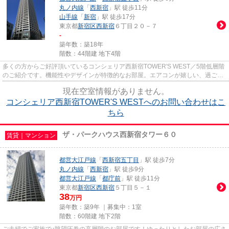
丸ノ内線
「
西新宿
」駅 徒歩11分
山手線
「
新宿
」駅 徒歩17分
東京都
新宿区
西新宿
６丁目２０－７
-
築年数：築18年
階数：44階建 地下4階
多くの方からご好評頂いているコンシェリア西新宿TOWER'S WEST／5階低層階
のご紹介です。機能性やデザインが特徴的なお部屋。エアコンが嬉しい、過ごし
やすい物件となっています。洗濯...
現在空室情報がありません。
コンシェリア西新宿TOWER'S WESTへのお問い合わせはこ
ちら
ザ・パークハウス西新宿タワー６０
賃貸｜マンション
都営大江戸線
「
西新宿五丁目
」駅 徒歩7分
丸ノ内線
「
西新宿
」駅 徒歩9分
都営大江戸線
「
都庁前
」駅 徒歩11分
東京都
新宿区
西新宿
５丁目５－１
38
万円
築年数：築9年 ｜募集中：
1室
階数：60階建 地下2階