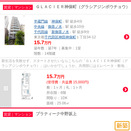
ＧＬＡＣＩＥＲ神保町（グラシアジンボウチョウ）
賃貸｜マンション
半蔵門線
「
神保町
」駅 徒歩4分
中央線
「
御茶ノ水
」駅 徒歩10分
千代田線
「
新御茶ノ水
」駅 徒歩9分
東京都
千代田区
神田神保町
１丁目34-12
15.7
万円
築年数：築7年 ｜募集中：
1室
階数：14階建
新生活を失敗せず、スタートさせたいならこちらの「ＧＬＡＣＩＥＲ神保町（グ
ラシアジンボウチョウ）」はいかがでしょうか。共用部にはエレベータ・敷地内
ごみ置き場などが備わってお...
15.7
万
円
(管理費・共益費 15,000円)
敷：1ヶ月｜礼：1ヶ月
所在階：6階
間取り：1DK
面積：25.06㎡
プラティーク中野坂上
賃貸｜マンション