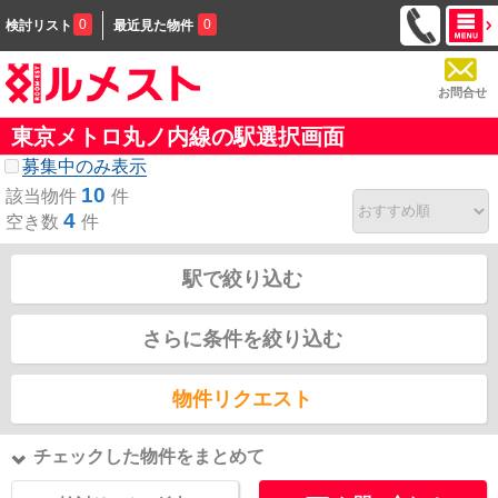
0
0
検討リスト
最近見た物件
お問合せ
東京メトロ丸ノ内線の駅選択画面
募集中のみ表示
10
該当物件
件
4
空き数
件
駅で絞り込む
さらに条件を絞り込む
物件リクエスト
チェックした物件をまとめて