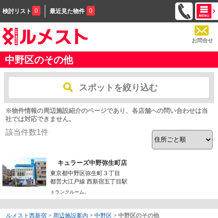
0
0
検討リスト
最近見た物件
お問合せ
中野区のその他
スポットを絞り込む
※物件情報の周辺施設紹介のページであり、各店舗への問い合わせは当
社では対応できません。
該当件数
1
件
キュラーズ中野弥生町店
東京都中野区弥生町３丁目
都営大江戸線 西新宿五丁目駅
トランクルーム。
ルメスト西新宿
>
周辺施設案内
>
中野区
>
中野区のその他