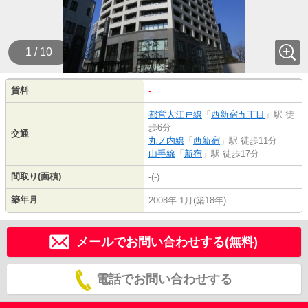
1 / 10
賃料
-
都営大江戸線
「
西新宿五丁目
」駅 徒
歩6分
交通
丸ノ内線
「
西新宿
」駅 徒歩11分
山手線
「
新宿
」駅 徒歩17分
間取り(面積)
-(-)
築年月
2008年 1月(築18年)
メールでお問い合わせする(無料)
電話でお問い合わせする