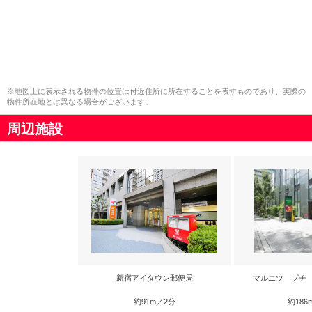
※地図上に表示される物件の位置は付近住所に所在することを表すものであり、実際の
物件所在地とは異なる場合がございます。
周辺施設
新宿アイタウン郵便局
マルエツ プチ
約91m／2分
約186