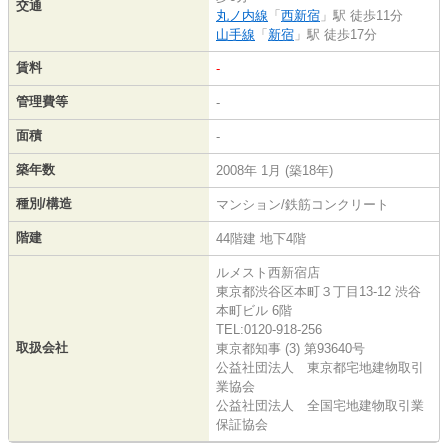
交通
丸ノ内線
「
西新宿
」駅 徒歩11分
山手線
「
新宿
」駅 徒歩17分
賃料
-
管理費等
-
面積
-
築年数
2008年 1月 (築18年)
種別/構造
マンション/鉄筋コンクリート
階建
44階建 地下4階
ルメスト西新宿店
東京都渋谷区本町３丁目13-12 渋谷
本町ビル 6階
TEL:0120-918-256
取扱会社
東京都知事 (3) 第93640号
公益社団法人 東京都宅地建物取引
業協会
公益社団法人 全国宅地建物取引業
保証協会