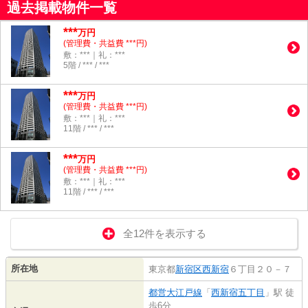
過去掲載物件一覧
***
万円
(管理費・共益費 ***円)
敷：***｜礼：***
5階 / *** / ***
***
万円
(管理費・共益費 ***円)
敷：***｜礼：***
11階 / *** / ***
***
万円
(管理費・共益費 ***円)
敷：***｜礼：***
11階 / *** / ***
全12件を表示する
所在地
東京都
新宿区
西新宿
６丁目２０－７
都営大江戸線
「
西新宿五丁目
」駅 徒
歩6分