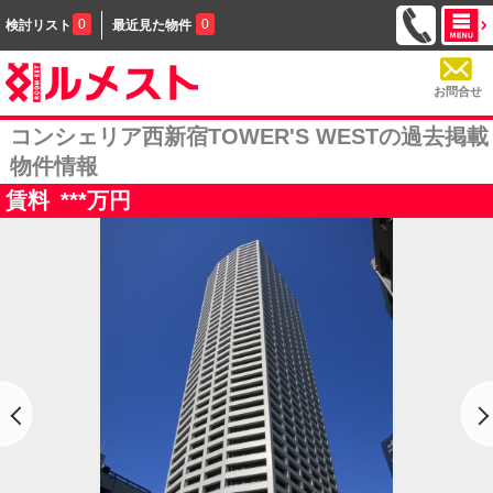
0
0
検討リスト
最近見た物件
お問合せ
コンシェリア西新宿TOWER'S WESTの過去掲載
物件情報
賃料
***
万円