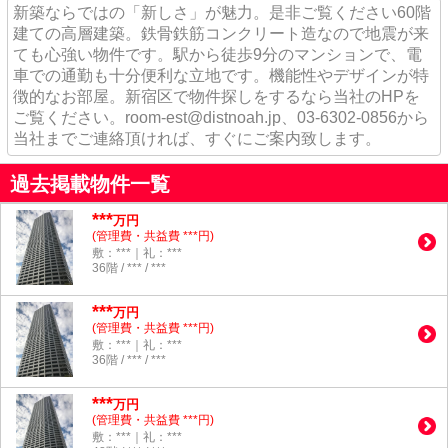
新築ならではの「新しさ」が魅力。是非ご覧ください60階
建ての高層建築。鉄骨鉄筋コンクリート造なので地震が来
ても心強い物件です。駅から徒歩9分のマンションで、電
車での通勤も十分便利な立地です。機能性やデザインが特
徴的なお部屋。新宿区で物件探しをするなら当社のHPを
ご覧ください。room-est@distnoah.jp、03-6302-0856から
当社までご連絡頂ければ、すぐにご案内致します。
過去掲載物件一覧
***
万円
(管理費・共益費 ***円)
敷：***｜礼：***
36階 / *** / ***
***
万円
(管理費・共益費 ***円)
敷：***｜礼：***
36階 / *** / ***
***
万円
(管理費・共益費 ***円)
敷：***｜礼：***