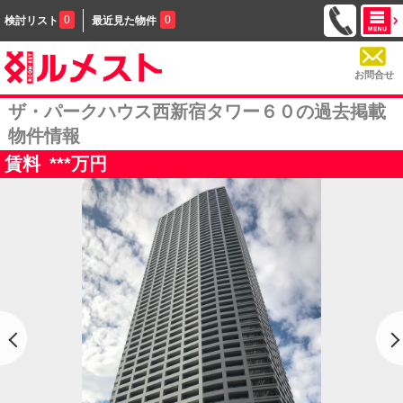
0
0
検討リスト
最近見た物件
お問合せ
ザ・パークハウス西新宿タワー６０の過去掲載
物件情報
賃料
***
万円