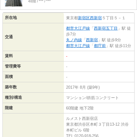
48階 / *** / ***
所在地
東京都
新宿区
西新宿
５丁目５－１
都営大江戸線
「
西新宿五丁目
」駅 徒
歩7分
交通
丸ノ内線
「
西新宿
」駅 徒歩9分
都営大江戸線
「
都庁前
」駅 徒歩11分
賃料
-
管理費等
-
面積
-
築年数
2017年 8月 (築9年)
種別/構造
マンション/鉄筋コンクリート
階建
60階建 地下2階
ルメスト西新宿店
東京都渋谷区本町３丁目13-12 渋谷
本町ビル 6階
TEL:0120-918-256