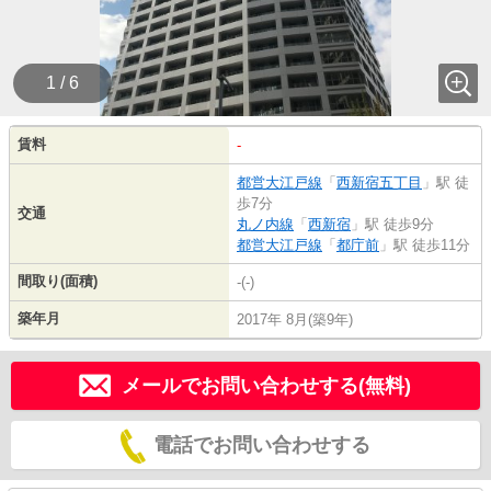
1 / 6
賃料
-
都営大江戸線
「
西新宿五丁目
」駅 徒
歩7分
交通
丸ノ内線
「
西新宿
」駅 徒歩9分
都営大江戸線
「
都庁前
」駅 徒歩11分
間取り(面積)
-(-)
築年月
2017年 8月(築9年)
メールでお問い合わせする(無料)
電話でお問い合わせする