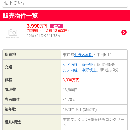
せ下さい。
販売物件一覧
3,990
万
円
NEW
(管理費・共益費 13,600円)
10階 / 1LDK / 41.78㎡
所在地
東京都
中野区
本町
４丁目5-14
丸ノ内線
「
新中野
」駅 徒歩5分
交通
丸ノ内線
「
中野坂上
」駅 徒歩9分
価格
3,990万円
管理費
13,600円
専有面積
41.78㎡
築年数
1973年 9月 (築52年)
中古マンション/鉄骨鉄筋コンクリー
種別/構造
ト