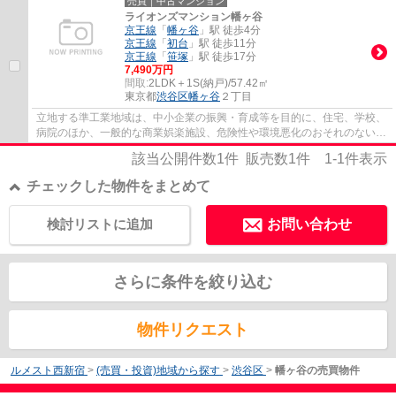
売買｜中古マンション
ライオンズマンション幡ヶ谷
京王線
「
幡ヶ谷
」駅 徒歩4分
京王線
「
初台
」駅 徒歩11分
京王線
「
笹塚
」駅 徒歩17分
7,490万円
間取:
2LDK＋1S(納戸)/57.42㎡
東京都
渋谷区
幡ヶ谷
２丁目
立地する準工業地域は、中小企業の振興・育成等を目的に、住宅、学校、
病院のほか、一般的な商業娯楽施設、危険性や環境悪化のおそれのない一
定規模以下の工場などが建てられる地域で...
該当公開件数
1
件 販売数
1
件
1-1
件表示
チェックした物件をまとめて
検討リストに追加
お問い合わせ
さらに条件を絞り込む
物件リクエスト
ルメスト西新宿
>
(売買・投資)地域から探す
>
渋谷区
>
幡ヶ谷の売買物件