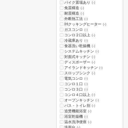
バイク置場あり
(-)
免震構造
(-)
耐震構造
(-)
外断熱工法
(-)
IHクッキングヒーター
(-)
ガスコンロ
(-)
コンロ２口以上
(-)
冷蔵庫あり
(-)
食器洗い乾燥機
(-)
システムキッチン
(-)
対面式キッチン
(-)
ディスポーザー
(-)
アイランドキッチン
(-)
スロップシンク
(-)
電気コンロ
(-)
コンロ１口
(-)
コンロ３口
(-)
コンロ４口以上
(-)
オープンキッチン
(-)
バス・トイレ別
(-)
追焚機能浴室
(-)
浴室乾燥機
(-)
温水洗浄便座
(-)
洗面台
(-)