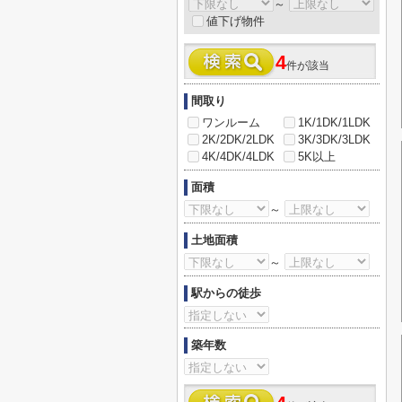
～
値下げ物件
4
件が該当
間取り
ワンルーム
1K/1DK/1LDK
2K/2DK/2LDK
3K/3DK/3LDK
4K/4DK/4LDK
5K以上
面積
～
土地面積
～
駅からの徒歩
築年数