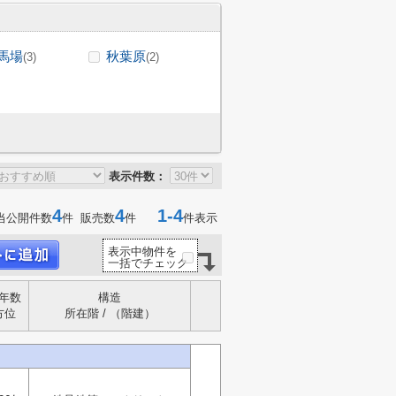
馬場
秋葉原
(3)
(2)
表示件数：
4
4
1-4
当公開件数
件 販売数
件
件表示
表示中物件を
一括でチェック
年数
構造
方位
所在階 / （階建）