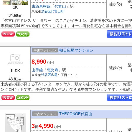
築
徒歩5分
東急東横線
「
代官山
」駅
1K
東京都
渋谷区
代官山町
34.69㎡
「代官山アドレス ザ タワー」のここがイチオシ。清潔感を求める方に一
専有面積34.69㎡の物件で広々してます。オール電化住宅なら基本料金を節約.
朝日広尾マンション
中古マンション
8,990
万円
築
徒歩7分
山手線
「
恵比寿
」駅
1LDK
東京都
渋谷区
広尾
１丁目１１-５
43.81㎡
来訪者の顔が見えるTVインターホン付き。駅から徒歩7分の物件です。お洒
ンクロゼットです。便利で快適な生活ができる中古マンションです。不動産のこ
THECONOE代官山
中古マンション
3
4,990
億
万円
築