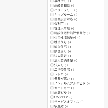
事務所可
(-)
高齢者相談
(-)
バリアフリー
(-)
キッズルーム
(-)
自由設計対応
(-)
分割可
(-)
管理人常駐
(-)
建設住宅性能評価書付
(-)
住宅性能保証付
(-)
眺望良好
(-)
輸入住宅
(-)
飲食店可
(-)
法人限定
(-)
法人契約希望
(-)
法人可
(-)
二世帯住宅
(-)
レトロ
(-)
天井が高い
(-)
ノンホルムアルデヒド
(-)
カードキー
(-)
高層ビル
(-)
OAフロア
(-)
サービスオフィス
(-)
駅直結
(-)