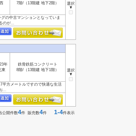
西
7階/（13階建 地下2階）
選択
▼
リングの中古マンションとなっていま
が...
23年
鉄骨鉄筋コンクリート
北東
8階/（13階建 地下1階）
選択
▼
.7平方メートルですので快適な生活
..
4
4
1-4
当公開件数
件 販売数
件
件表示