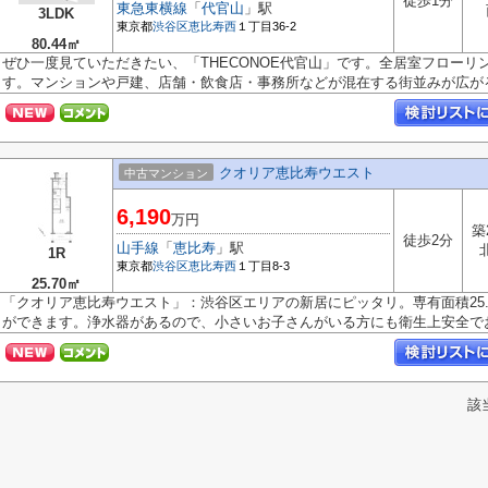
徒歩1分
東急東横線
「
代官山
」駅
3LDK
東京都
渋谷区
恵比寿西
１丁目36-2
80.44㎡
ぜひ一度見ていただきたい、「THECONOE代官山」です。全居室フロー
す。マンションや戸建、店舗・飲食店・事務所などが混在する街並みが広がるの
クオリア恵比寿ウエスト
中古マンション
6,190
万円
築
徒歩2分
山手線
「
恵比寿
」駅
1R
東京都
渋谷区
恵比寿西
１丁目8-3
25.70㎡
「クオリア恵比寿ウエスト」：渋谷区エリアの新居にピッタリ。専有面積25
ができます。浄水器があるので、小さいお子さんがいる方にも衛生上安全でお.
該