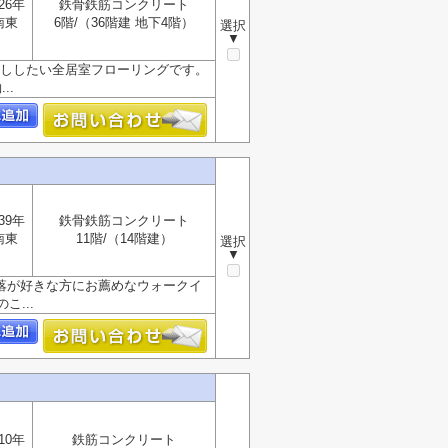
26年
鉄骨鉄筋コンクリート
南東
6階/（36階建 地下4階）
選択
▼
押ししたい全居室フローリングです。
..
39年
鉄骨鉄筋コンクリート
南東
11階/（14階建）
選択
▼
落が好きな方にお薦めなウォークイ
...
10年
鉄筋コンクリート