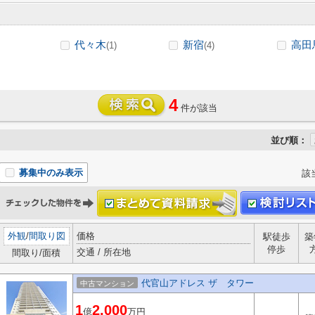
代々木
新宿
高田
(1)
(4)
4
件が該当
並び順：
募集中のみ表示
該
外観
/
間取り図
価格
駅徒歩
築
停歩
交通 / 所在地
間取り/面積
代官山アドレス ザ タワー
中古マンション
1
2,000
億
万円