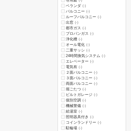
専用庭
(-)
ベランダ
(-)
バルコニー
(-)
ルーフバルコニー
(-)
出窓
(-)
都市ガス
(-)
プロパンガス
(-)
浄化槽
(-)
オール電化
(-)
二重サッシ
(-)
24時間換気システム
(-)
エレベーター
(-)
電気有
(-)
２面バルコニー
(-)
３面バルコニー
(-)
両面バルコニー
(-)
堀ごたつ
(-)
ビルトガレージ
(-)
個別空調
(-)
機械警備
(-)
給湯室
(-)
照明器具付き
(-)
コインランドリー
(-)
駐輪場
(-)