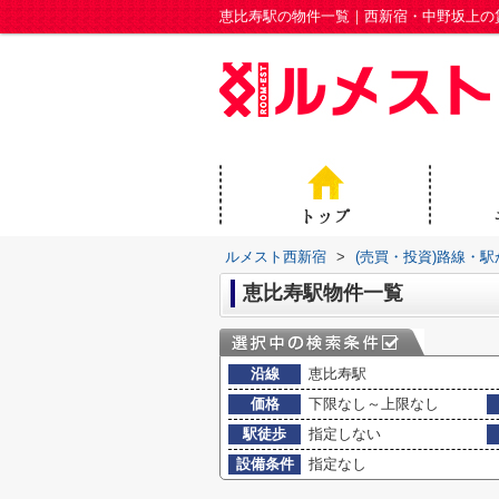
恵比寿駅の物件一覧｜西新宿・中野坂上の
ルメスト西新宿
>
(売買・投資)路線・
恵比寿駅物件一覧
沿線
恵比寿駅
価格
下限なし～上限なし
駅徒歩
指定しない
設備条件
指定なし