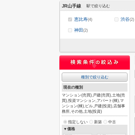
JR山手線
駅で絞り込む
恵比寿
渋谷
(4)
(2)
神田
(2)
種別で絞り込む
現在の種別
マンション(売買),戸建(売買),土地(売
買),投資マンション,アパート(棟),マ
ンション(棟),ビル,戸建(投資),店舗事
務所,その他,土地(投資)
指定しない
新築
中古
▼価格