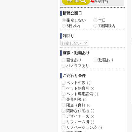
4
件が該当
情報公開日
指定しない
本日
3日以内
1週間以内
利回り
画像・動画あり
画像あり
動画あり
パノラマあり
こだわり条件
ペット相談
(-)
ペット飼育可
(-)
ペット専用設備
(-)
楽器相談
(-)
陽当り良好
(-)
閑静な住宅地
(-)
デザイナーズ
(-)
リフォーム済
(-)
リノベーション済
(-)