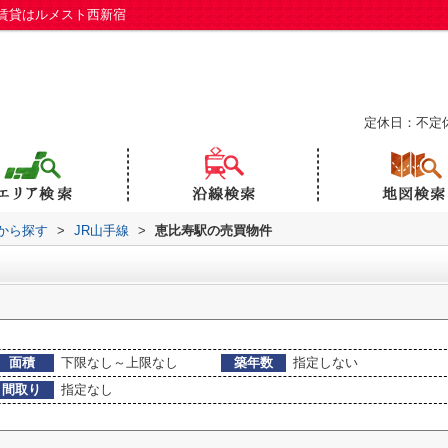
賃貸はルメスト西新宿
定休日：不定
駅から探す
>
JR山手線
>
恵比寿駅の売買物件
面積
下限なし～上限なし
築年数
指定しない
間取り
指定なし