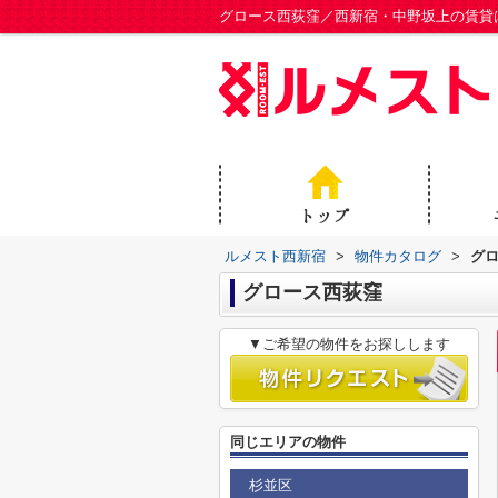
グロース西荻窪／西新宿・中野坂上の賃貸
ルメスト西新宿
>
物件カタログ
>
グ
グロース西荻窪
▼ご希望の物件をお探しします
同じエリアの物件
杉並区