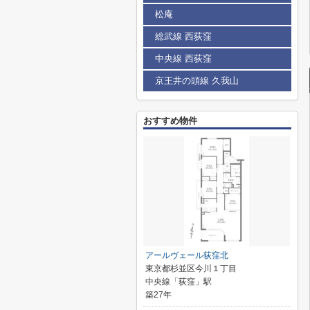
松庵
総武線 西荻窪
中央線 西荻窪
京王井の頭線 久我山
おすすめ物件
アールヴェール荻窪北
東京都杉並区今川１丁目
中央線「荻窪」駅
築27年