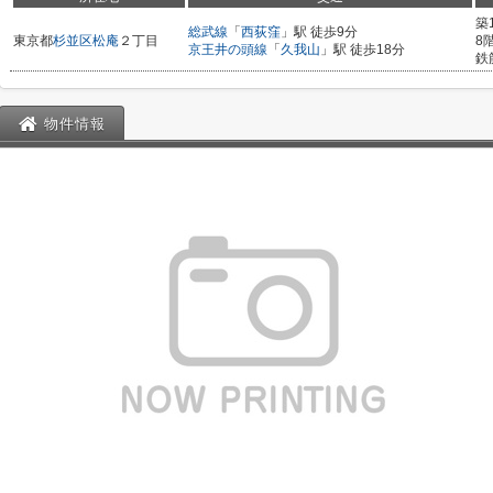
築
総武線
「
西荻窪
」駅 徒歩9分
東京都
杉並区
松庵
２丁目
8
京王井の頭線
「
久我山
」駅 徒歩18分
鉄
物件情報