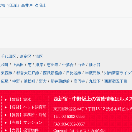
永福
浜田山
高井戸
久我山
千代田区
/
新宿区
/
港区
大和町
/
上高田
/
芝
/
海岸
/
恵比寿
/
中落合
/
白金
/
幡ヶ谷
東西線
/
都営大江戸線
/
西武新宿線
/
日比谷線
/
半蔵門線
/
湘南新宿ライン
広尾
/
中野
/
浜松町
/
野方
/
新井薬師前
/
高円寺
/
九段下
/
西新宿五丁目
西新宿・中野坂上の賃貸情報はルメ
【賃貸】築浅
【賃貸】ペット飼育可
東京都渋谷区本町３丁目13-12 渋谷本町ビル 
【賃貸】事務所・店舗
TEL:03-6302-0856
【売買】マンション
FAX:03-6302-0857
【売買】投資物件
Copyright(c) ルメスト西新宿店