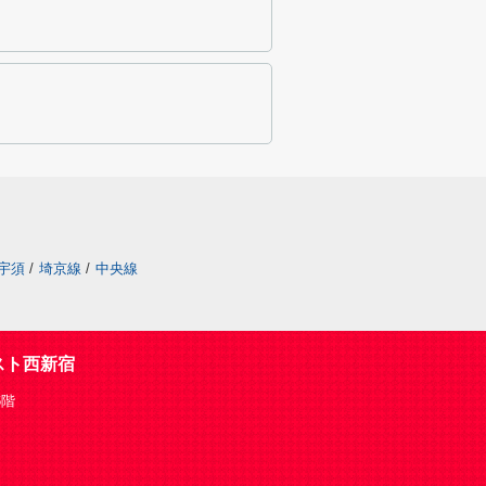
宇須
/
埼京線
/
中央線
スト西新宿
6階