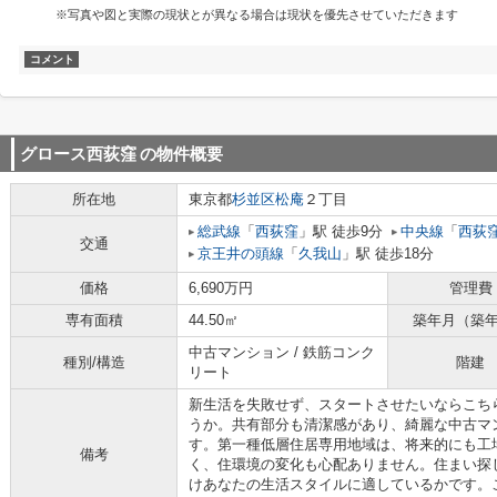
※写真や図と実際の現状とが異なる場合は現状を優先させていただきます
コメント
グロース西荻窪
の物件概要
所在地
東京都
杉並区
松庵
２丁目
総武線
「
西荻窪
」駅 徒歩9分
中央線
「
西荻
交通
京王井の頭線
「
久我山
」駅 徒歩18分
価格
6,690万円
管理費
専有面積
44.50㎡
築年月（築
中古マンション / 鉄筋コンク
種別/構造
階建
リート
新生活を失敗せず、スタートさせたいならこち
うか。共有部分も清潔感があり、綺麗な中古マ
す。第一種低層住居専用地域は、将来的にも工
備考
く、住環境の変化も心配ありません。住まい探
けあなたの生活スタイルに適しているかです。