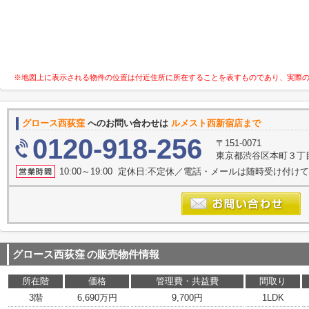
※地図上に表示される物件の位置は付近住所に所在することを表すものであり、実際
グロース西荻窪
へのお問い合わせは
ルメスト西新宿店まで
0120-918-256
〒151-0071
東京都渋谷区本町３丁目1
10:00～19:00 定休日:不定休／電話・メールは随時受け付け
グロース西荻窪
の販売物件情報
所在階
価格
管理費・共益費
間取り
3階
6,690万円
9,700円
1LDK