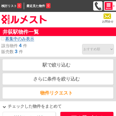
0
0
検討リスト
最近見た物件
お問合せ
井荻駅物件一覧
募集中のみ表示
4
該当物件
件
3
販売数
件
駅で絞り込む
さらに条件を絞り込む
物件リクエスト
チェックした物件をまとめて