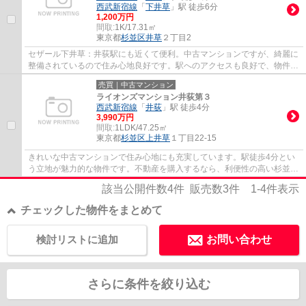
西武新宿線
「
下井草
」駅 徒歩6分
1,200万円
間取:
1K/17.31㎡
東京都
杉並区
井草
２丁目2
セザール下井草：井荻駅にも近くて便利。中古マンションですが、綺麗に
整備されているので住み心地良好です。駅へのアクセスも良好で、物件か
ら徒歩4分圏内に駅がございます。第二種住...
売買｜中古マンション
ライオンズマンション井荻第３
西武新宿線
「
井荻
」駅 徒歩4分
3,990万円
間取:
1LDK/47.25㎡
東京都
杉並区
上井草
１丁目22-15
きれいな中古マンションで住み心地にも充実しています。駅徒歩4分とい
う立地が魅力的な物件です。不動産を購入するなら、利便性の高い杉並区
の井荻周辺が良いでしょう。当社はお客様の...
該当公開件数
4
件 販売数
3
件
1-4
件表示
チェックした物件をまとめて
検討リストに追加
お問い合わせ
さらに条件を絞り込む