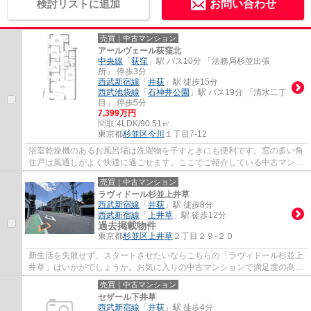
検討リストに追加
お問い合わせ
売買｜中古マンション
アールヴェール荻窪北
中央線
「
荻窪
」駅 バス10分 「法務局杉並出張
所」 停歩3分
西武新宿線
「
井荻
」駅 徒歩15分
西武池袋線
「
石神井公園
」駅 バス19分 「清水二丁
目」 停歩5分
7,399万円
間取:
4LDK/90.51㎡
東京都
杉並区
今川
１丁目7-12
浴室乾燥機のあるお風呂場は洗濯物を干すときにも便利です。窓の多い角
住戸は風通しがよく快適に過ごせます。ここでご紹介している中古マンシ
ョンは、南向きです。利便性に優れ、家族...
売買｜中古マンション
ラヴィドール杉並上井草
西武新宿線
「
井荻
」駅 徒歩8分
西武新宿線
「
上井草
」駅 徒歩12分
過去掲載物件
東京都
杉並区
上井草
２丁目２９-２０
新生活を失敗せず、スタートさせたいならこちらの「ラヴィドール杉並上
井草」はいかがでしょうか。お気に入りの中古マンションで満足度の高い
生活をしましょう。駅から徒歩8分の物件で...
売買｜中古マンション
セザール下井草
西武新宿線
「
井荻
」駅 徒歩4分