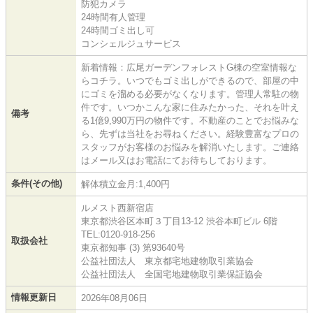
防犯カメラ
24時間有人管理
24時間ゴミ出し可
コンシェルジュサービス
新着情報：広尾ガーデンフォレストG棟の空室情報な
らコチラ。いつでもゴミ出しができるので、部屋の中
にゴミを溜める必要がなくなります。管理人常駐の物
件です。いつかこんな家に住みたかった、それを叶え
備考
る1億9,990万円の物件です。不動産のことでお悩みな
ら、先ずは当社をお尋ねください。経験豊富なプロの
スタッフがお客様のお悩みを解消いたします。ご連絡
はメール又はお電話にてお待ちしております。
条件(その他)
解体積立金月:1,400円
ルメスト西新宿店
東京都渋谷区本町３丁目13-12 渋谷本町ビル 6階
TEL:0120-918-256
取扱会社
東京都知事 (3) 第93640号
公益社団法人 東京都宅地建物取引業協会
公益社団法人 全国宅地建物取引業保証協会
情報更新日
2026年08月06日