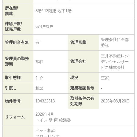
所在階/
3階/ 13階建 地下1階
階建
棟総戸数/
674戸/1戸
販売戸数
管理会社に全部
管理組合有無
有
管理形態
委託
三井不動産レジ
管理員の勤務
管理会社
常駐
デンシャルサー
形態
ビス株式会社
取引態様
現況
仲介
空家
引渡し
建築確認番号
相談
-
取引条件の有
物件番号
104322313
2026年08月20日
効期限
2026年4月
リフォーム
トイレ 壁 床 給湯器
ペット相談
フローリング