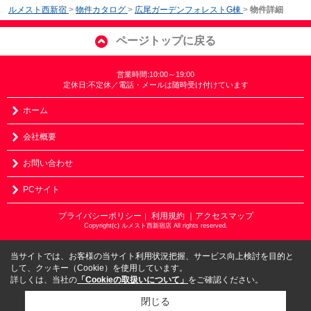
ルメスト西新宿
>
物件カタログ
>
広尾ガーデンフォレストG棟
>
物件詳細
ページトップに戻る
営業時間:10:00～19:00
定休日:不定休／電話・メールは随時受け付けています
ホーム
会社概要
お問い合わせ
PCサイト
プライバシーポリシー
利用規約
｜アクセスマップ
｜
Copyright(c) ルメスト西新宿店 All rights reserved.
当サイトでは、お客様の当サイト利用状況把握、サービス向上検討を目的と
して、クッキー（Cookie）を使用しています。
詳しくは、当社の
「Cookieの取扱いについて」
をご確認ください。
閉じる