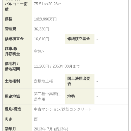
バルコニー面
75.51㎡/20.28㎡
積
価格
1億8,990万円
管理費
36,330円
修繕積立金
修繕積立基金
16,610円
-
駐車場/
空無/-
月額料金
借地料 /
11,260円 / 2063年08月まで
借地期間
国土法届出要
土地権利
定期地上権
-
否
第二種中高層住
用途地域
地勢
-
居専用
種別/構造
中古マンション/鉄筋コンクリート
向き
西
築年月
2013年 7月 (築13年)