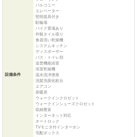
バルコニー
エレベーター
照明器具付き
駐輪場
バイク置場あり
外観タイル張り
食器洗い乾燥機
システムキッチン
ディスポーザー
バス・トイレ別
追焚機能浴室
浴室乾燥機
設備条件
温水洗浄便座
洗髪洗面化粧台
エアコン
床暖房
ウォークインクロゼット
ウォークインシューズクロゼット
収納豊富
インターネット対応
オートロック
TVモニタ付インターホン
宅配ボックス