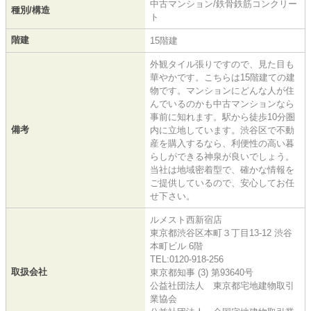
中古マンション/鉄骨鉄筋コンクリー
種別/構造
ト
階建
15階建
外観タイル張りですので、見た目も
華やかです。こちらは15階建ての建
物です。マンションにどんな人が住
んでいるのかも中古マンションなら
事前に知れます。駅から徒歩10分圏
備考
内に立地しています。渋谷区で不動
産を購入するなら、利便性の高い暮
らしができる神泉が良いでしょう。
当社は地域密着型で、確かな情報を
ご提供しているので、安心してお任
せ下さい。
ルメスト西新宿店
東京都渋谷区本町３丁目13-12 渋谷
本町ビル 6階
TEL:0120-918-256
取扱会社
東京都知事 (3) 第93640号
公益社団法人 東京都宅地建物取引
業協会