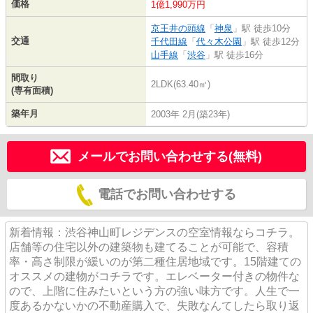
価格
1億1,990万円
京王井の頭線
「
神泉
」駅 徒歩10分
交通
千代田線
「
代々木公園
」駅 徒歩12分
山手線
「
渋谷
」駅 徒歩16分
間取り
2LDK(63.40㎡)
(専有面積)
築年月
2003年 2月(築23年)
メールでお問い合わせする(無料)
電話でお問い合わせする
新着情報：渋谷神山町レジデンスの空室情報ならコチラ。
店舗等の住宅以外の建築物も建てることが可能で、容積
率・高さ制限が緩いのが第二種住居地域です。15階建ての
オススメの建物がコチラです。エレベーター付きの物件な
ので、上階に住みたいという方の強い味方です。人生で一
度あるかないかの不動産購入で、失敗なんてしたら取り返