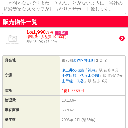
しが付かないですよね。そんなことがないように、当社の
経験豊富なスタッフがしっかりとサポート致します。
販売物件一覧
1
1,990
億
万
円
NEW
(管理費・共益費 10,100円)
2階 / 2LDK / 63.40㎡
所在地
東京都
渋谷区
神山町
２２-８
京王井の頭線
「
神泉
」駅 徒歩10分
交通
千代田線
「
代々木公園
」駅 徒歩12分
山手線
「
渋谷
」駅 徒歩16分
価格
1億1,990万円
管理費
10,100円
専有面積
63.40㎡
築年数
2003年 2月 (築23年)