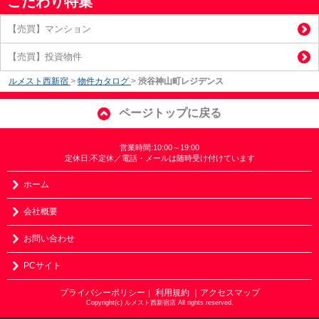
こだわり特集
【売買】マンション
【売買】投資物件
ルメスト西新宿
>
物件カタログ
>
渋谷神山町レジデンス
ページトップに戻る
営業時間:10:00～19:00
定休日:不定休／電話・メールは随時受け付けています
ホーム
会社概要
お問い合わせ
PCサイト
プライバシーポリシー
利用規約
｜アクセスマップ
｜
Copyright(c) ルメスト西新宿店 All rights reserved.