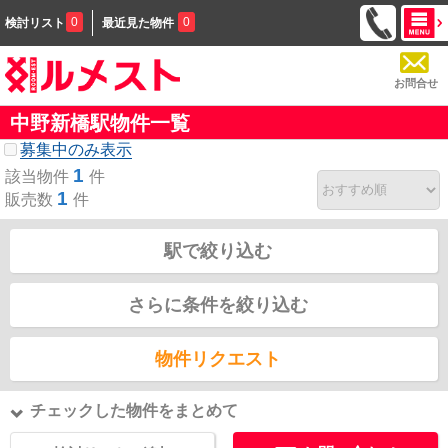
0
0
検討リスト
最近見た物件
お問合せ
中野新橋駅物件一覧
募集中のみ表示
1
該当物件
件
1
販売数
件
駅で絞り込む
さらに条件を絞り込む
物件リクエスト
チェックした物件をまとめて