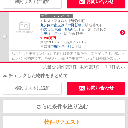
検討リストに追加
お問い合わせ
売買｜中古マンション
クレストフォルム中野弥生町
丸ノ内方南支線
「
中野新橋
」駅 徒歩9分
都営大江戸線
「
西新宿五丁目
」駅 徒歩10分
京王線
「
初台
」駅 徒歩17分
9,390万円
間取:
2LDK＋1S(納戸)/67.01㎡
東京都
中野区
弥生町
１丁目
広々とした中古マンションであれば将来子供が増えても安心です。駅から
徒歩9分の物件です。外壁タイル張りの中古マンションは外観が美しいで
す。第一種中高層住居専用地域にはマンショ...
該当公開件数
1
件 販売数
1
件
1-1
件表示
チェックした物件をまとめて
検討リストに追加
お問い合わせ
さらに条件を絞り込む
物件リクエスト