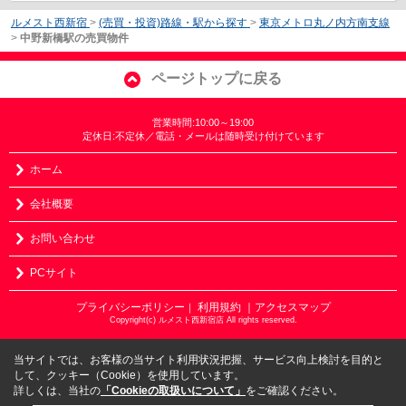
ルメスト西新宿
>
(売買・投資)路線・駅から探す
>
東京メトロ丸ノ内方南支線
>
中野新橋駅の売買物件
ページトップに戻る
営業時間:10:00～19:00
定休日:不定休／電話・メールは随時受け付けています
ホーム
会社概要
お問い合わせ
PCサイト
プライバシーポリシー
利用規約
｜アクセスマップ
｜
Copyright(c) ルメスト西新宿店 All rights reserved.
当サイトでは、お客様の当サイト利用状況把握、サービス向上検討を目的と
して、クッキー（Cookie）を使用しています。
詳しくは、当社の
「Cookieの取扱いについて」
をご確認ください。